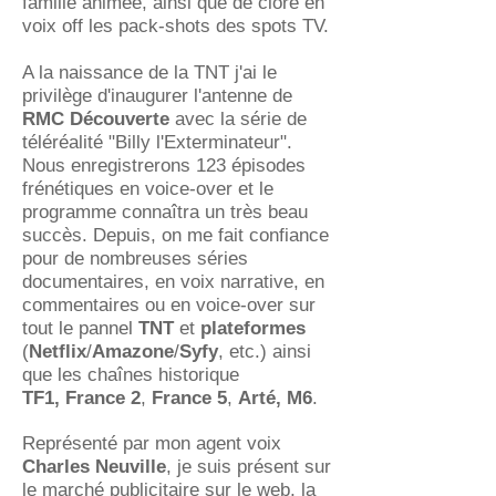
famille animée, ainsi que de clore en
voix off les pack-shots des spots TV.
A la naissance de la TNT j'ai le
privilège d'inaugurer l'antenne de
RMC Découverte
avec la série de
téléréalité "Billy l'Exterminateur".
Nous enregistrerons 123 épisodes
frénétiques en voice-over et le
programme connaîtra un très beau
succès. Depuis, on me fait confiance
pour de nombreuses séries
documentaires, en voix narrative, en
commentaires ou en voice-over sur
tout le pannel
TNT
et
plateformes
(
Netflix
/
Amazone
/
Syfy
, etc.) ainsi
que les chaînes historique
TF1,
France 2
,
France 5
,
Arté, M6
.
Représenté par mon agent voix
Charles Neuville
, je suis présent sur
le marché publicitaire sur le web, la